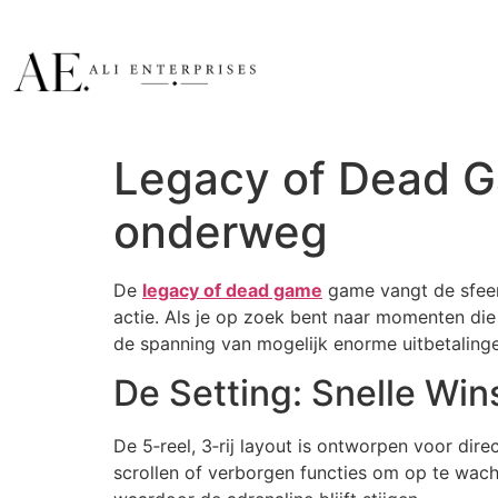
Legacy of Dead G
onderweg
De
legacy of dead game
game vangt de sfeer 
actie. Als je op zoek bent naar momenten die 
de spanning van mogelijk enorme uitbetaling
De Setting: Snelle Win
De 5‑reel, 3‑rij layout is ontworpen voor dire
scrollen of verborgen functies om op te wachte