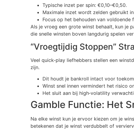
Typische inzet per spin: €0,10–€0,50.
Maximale inzet wordt zelden gebruikt in q
Focus op het behouden van voldoende f
Als je vroeg een grote winst behaalt, kun je 
die snelle winsten boven langdurig spelen ver
“Vroegtijdig Stoppen” Str
Veel quick‑play liefhebbers stellen een wins
zijn.
Dit houdt je bankroll intact voor toekom
Winst snel innen vermindert het risico om
Het sluit aan bij high‑volatility verwac
Gamble Functie: Het Sn
Na elke winst kun je ervoor kiezen om je win
betekenen dat je winst verdubbelt of vervier