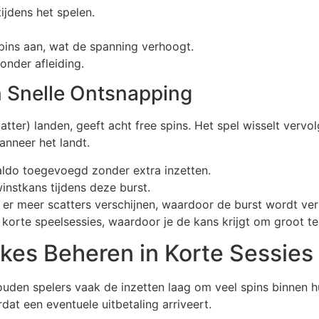
ijdens het spelen.
pins aan, wat de spanning verhoogt.
nder afleiding.
n Snelle Ontsnapping
tter) landen, geeft acht free spins. Het spel wisselt verv
anneer het landt.
aldo toegevoegd zonder extra inzetten.
nstkans tijdens deze burst.
s er meer scatters verschijnen, waardoor de burst wordt ve
 korte speelsessies, waardoor je de kans krijgt om groot te
akes Beheren in Korte Sessies
houden spelers vaak de inzetten laag om veel spins binnen 
at een eventuele uitbetaling arriveert.