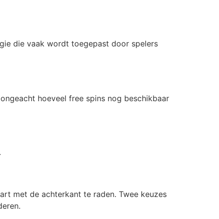
tegie die vaak wordt toegepast door spelers
, ongeacht hoeveel free spins nog beschikbaar
.
kaart met de achterkant te raden. Twee keuzes
deren.