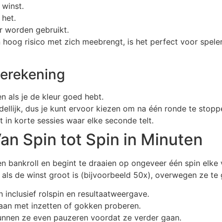
 winst.
 het.
ar worden gebruikt.
hoog risico met zich meebrengt, is het perfect voor speler
Berekening
 als je de kleur goed hebt.
llijk, dus je kunt ervoor kiezen om na één ronde te stoppe
in korte sessies waar elke seconde telt.
an Spin tot Spin in Minuten
n bankroll en begint te draaien op ongeveer één spin elke 
n; als de winst groot is (bijvoorbeeld 50x), overwegen ze te
 inclusief rolspin en resultaatweergave.
aan met inzetten of gokken proberen.
kunnen ze even pauzeren voordat ze verder gaan.