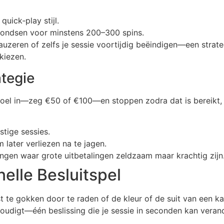
uick‑play stijl.
ondsen voor minstens 200–300 spins.
pauzeren of zelfs je sessie voortijdig beëindigen—een stra
kiezen.
ategie
tdoel in—zeg €50 of €100—en stoppen zodra dat is bereikt
stige sessies.
 later verliezen na te jagen.
htingen waar grote uitbetalingen zeldzaam maar krachtig zijn
elle Besluitspel
st te gokken door te raden of de kleur of de suit van een 
voudigt—één beslissing die je sessie in seconden kan veran