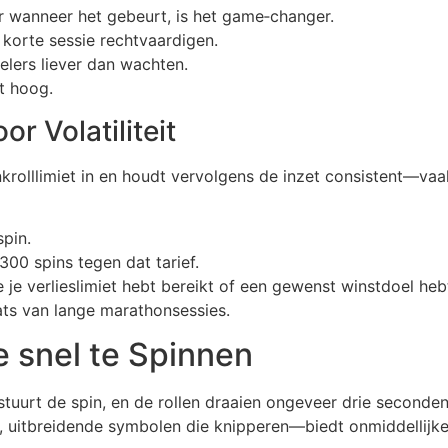
r wanneer het gebeurt, is het game‑changer.
korte sessie rechtvaardigen.
elers liever dan wachten.
t hoog.
 Volatiliteit
ankrolllimiet in en houdt vervolgens de inzet consistent—v
pin.
00 spins tegen dat tarief.
 je verlieslimiet hebt bereikt of een gewenst winstdoel heb
aats van lange marathonsessies.
e snel te Spinnen
stuurt de spin, en de rollen draaien ongeveer drie seconde
 uitbreidende symbolen die knipperen—biedt onmiddellijke