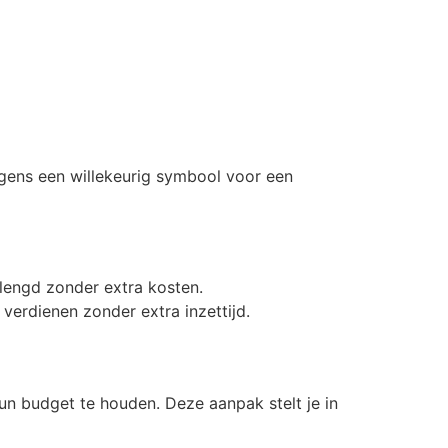
olgens een willekeurig symbool voor een
rlengd zonder extra kosten.
 verdienen zonder extra inzettijd.
hun budget te houden. Deze aanpak stelt je in