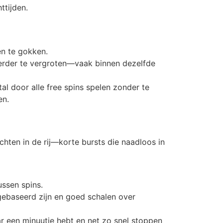
ttijden.
en te gokken.
 verder te vergroten—vaak binnen dezelfde
tal door alle free spins spelen zonder te
en.
chten in de rij—korte bursts die naadloos in
ussen spins.
gebaseerd zijn en goed schalen over
r een minuutje hebt en net zo snel stoppen