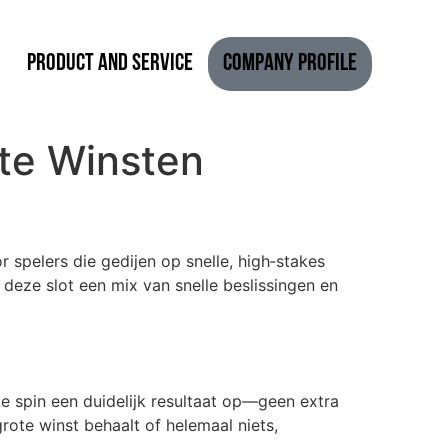
Product and Service
Company Profile
te Winsten
spelers die gedijen op snelle, high‑stakes
 deze slot een mix van snelle beslissingen en
lke spin een duidelijk resultaat op—geen extra
grote winst behaalt of helemaal niets,