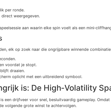
lik per ronde.
 direct weergegeven.
eelsessie aan waarin elke spin voelt als een mini‑cliffhang
s
inden, elk op zoek naar die ongrijpbare winnende combinatie d
econden.
ten voordat je stopt.
lijft draaien.
scherm oplicht met een uitbreidend symbool.
rijk is: De High‑Volatility S
het is een drijfveer voor snel, besluitvaardig gameplay. Omda
e volgende grote winst te achtervolgen.