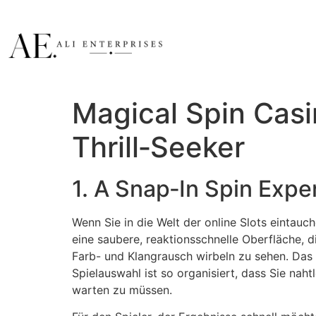
Magical Spin Cas
Thrill‑Seeker
1. A Snap‑In Spin Expe
Wenn Sie in die Welt der online Slots eintauch
eine saubere, reaktionsschnelle Oberfläche, 
Farb- und Klangrausch wirbeln zu sehen. Das
Spielauswahl ist so organisiert, dass Sie nah
warten zu müssen.