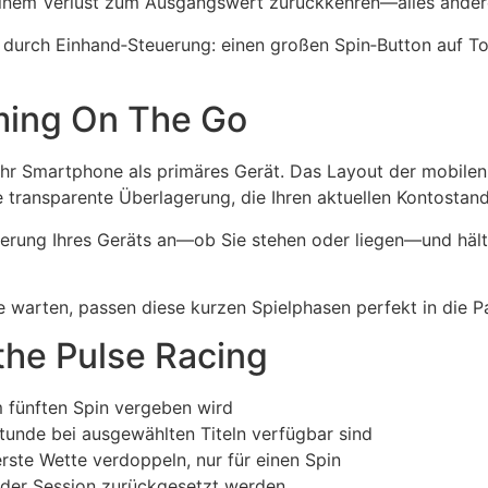
inem Verlust zum Ausgangswert zurückkehren—alles andere
s durch Einhand‑Steuerung: einen großen Spin‑Button auf T
ming On The Go
hr Smartphone als primäres Gerät. Das Layout der mobilen A
e transparente Überlagerung, die Ihren aktuellen Kontostan
ierung Ihres Geräts an—ob Sie stehen oder liegen—und hält 
 warten, passen diese kurzen Spielphasen perfekt in die P
the Pulse Racing
 fünften Spin vergeben wird
Stunde bei ausgewählten Titeln verfügbar sind
rste Wette verdoppeln, nur für einen Spin
eder Session zurückgesetzt werden