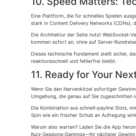
10. Speed Matters: Te
Eine Plattform, die für schnelles Spielen aus
stark in Content Delivery Networks (CDNs), di
Die Architektur der Seite nutzt WebSocket‑V
kommen sofort an, ohne auf Server‑Rundreis
Dieses technische Fundament stellt sicher, 
reaktionsschnell und fehlerfrei bleibt.
11. Ready for Your Nex
Wenn Sie den Nervenkitzel sofortiger Gewinn
Umgebung, die genau auf Sie zugeschnitten is
Die Kombination aus schnell‑payline Slots, mi
Spin wie ein frischer Schub an Aufregung wirk
Warum also warten? Laden Sie die App herunte
Kurz‑Sessions‑Gamings—Ihr nächster Gewinn k