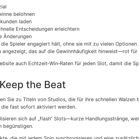
ial
Gewinne belohnen
sekunden laden
chnelle Entscheidungen erleichtern
ge Änderungen
die Spieler engagiert hält, ohne sie mit zu vielen Optionen
 angezeigt, das auf die Gewinnhäufigkeit hinweist—rot für 
Website auch Echtzeit‑Win‑Raten für jeden Slot, damit die Sp
 Keep the Beat
n Sie zu Titeln von Studios, die für ihre schnellen Walzen 
die fast sofort aktiviert werden.
lisieren sich auf „flash“ Slots—kurze Handlungsstränge, w
n begünstigen.
ekte, die mit jedem Spin synchronisieren und eine zusätzli