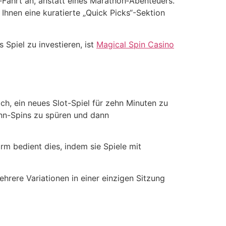
l‑Fahrt an, anstatt eines Marathon‑Abenteuers.
Ihnen eine kuratierte „Quick Picks“-Sektion
 Spiel zu investieren, ist
Magical Spin Casino
ch, ein neues Slot-Spiel für zehn Minuten zu
inn-Spins zu spüren und dann
m bedient dies, indem sie Spiele mit
hrere Variationen in einer einzigen Sitzung