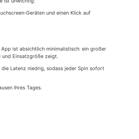
 ist unwichtig.
ouchscreen‑Geräten und einen Klick auf
pp ist absichtlich minimalistisch: ein großer
d und Einsatzgröße zeigt.
die Latenz niedrig, sodass jeder Spin sofort
ausen Ihres Tages.