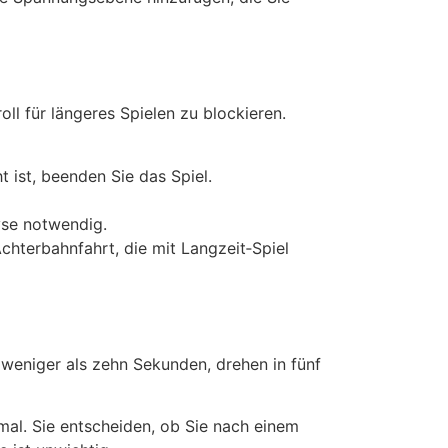
oll für längeres Spielen zu blockieren.
 ist, beenden Sie das Spiel.
yse notwendig.
Achterbahnfahrt, die mit Langzeit‑Spiel
n weniger als zehn Sekunden, drehen in fünf
mal. Sie entscheiden, ob Sie nach einem