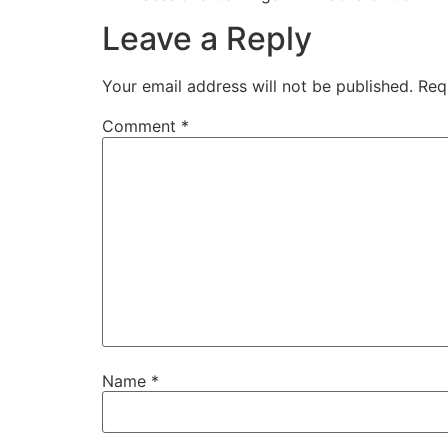
Leave a Reply
Your email address will not be published.
Req
Comment
*
Name
*