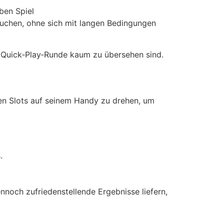
ben Spiel
g suchen, ohne sich mit langen Bedingungen
 Quick‑Play‑Runde kaum zu übersehen sind.
sen Slots auf seinem Handy zu drehen, um
.
nnoch zufriedenstellende Ergebnisse liefern,