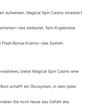
eit aufweisen. Magical Spin Casino investiert
chanismen—das bedeutet, Spin‑Ergebnisse
bei Flash‑Bonus‑Events—das System
vestieren, bietet Magical Spin Casino eine
 Boni schafft ein Ökosystem, in dem jeder
erleben Sie noch heute das Gefühl des