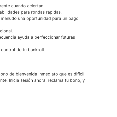
ente cuando aciertan.
abilidades para rondas rápidas.
a menudo una oportunidad para un pago
cional.
ecuencia ayuda a perfeccionar futuras
ontrol de tu bankroll.
ono de bienvenida inmediato que es difícil
e. Inicia sesión ahora, reclama tu bono, y