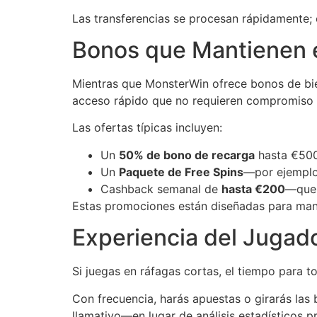
Las transferencias se procesan rápidamente; e
Bonos que Mantienen 
Mientras que MonsterWin ofrece bonos de bi
acceso rápido que no requieren compromiso
Las ofertas típicas incluyen:
Un
50% de bono de recarga
hasta €500
Un
Paquete de Free Spins
—por ejemplo,
Cashback semanal de
hasta €200
—que 
Estas promociones están diseñadas para mante
Experiencia del Jugad
Si juegas en ráfagas cortas, el tiempo para t
Con frecuencia, harás apuestas o girarás la
llamativo—en lugar de análisis estadísticos p