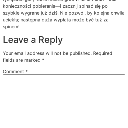
konieczności pobierania—i zacznij spinać się po
szybkie wygrane już dziś. Nie pozwól, by kolejna chwila
uciekła; następna duża wypłata może być tuż za
spinem!
Leave a Reply
Your email address will not be published.
Required
fields are marked
*
Comment
*