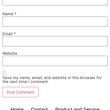
Name
*
Email
*
Website
Save my name, email, and website in this browser for
the next time I comment.
Home
Contact
Product and Service