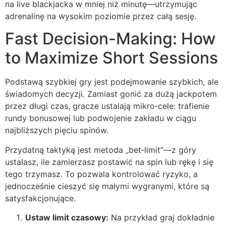
na live blackjacka w mniej niż minutę—utrzymując
adrenalinę na wysokim poziomie przez całą sesję.
Fast Decision-Making: How
to Maximize Short Sessions
Podstawą szybkiej gry jest podejmowanie szybkich, ale
świadomych decyzji. Zamiast gonić za dużą jackpotem
przez długi czas, gracze ustalają mikro‑cele: trafienie
rundy bonusowej lub podwojenie zakładu w ciągu
najbliższych pięciu spinów.
Przydatną taktyką jest metoda „bet‑limit”—z góry
ustalasz, ile zamierzasz postawić na spin lub rękę i się
tego trzymasz. To pozwala kontrolować ryzyko, a
jednocześnie cieszyć się małymi wygranymi, które są
satysfakcjonujące.
Ustaw limit czasowy:
Na przykład graj dokładnie