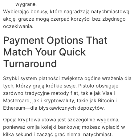
wygrane.
Wybierając bonusy, które nagradzają natychmiastową
akcję, gracze mogą czerpać korzyści bez zbędnego
oczekiwania.
Payment Options That
Match Your Quick
Turnaround
Szybki system płatności zwiększa ogólne wrażenia dla
tych, którzy grają krótkie sesje. Pistolo obsługuje
zarówno tradycyjne metody fiat, takie jak Visa i
Mastercard, jak i kryptowaluty, takie jak Bitcoin i
Ethereum—dla błyskawicznych depozytów.
Opcja kryptowalutowa jest szczególnie wygodna,
ponieważ omija kolejki bankowe; możesz wpłacić w
kilka sekund i zacząć grać niemal natychmiast.