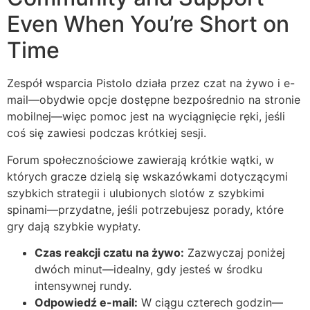
Even When You’re Short on
Time
Zespół wsparcia Pistolo działa przez czat na żywo i e-
mail—obydwie opcje dostępne bezpośrednio na stronie
mobilnej—więc pomoc jest na wyciągnięcie ręki, jeśli
coś się zawiesi podczas krótkiej sesji.
Forum społecznościowe zawierają krótkie wątki, w
których gracze dzielą się wskazówkami dotyczącymi
szybkich strategii i ulubionych slotów z szybkimi
spinami—przydatne, jeśli potrzebujesz porady, które
gry dają szybkie wypłaty.
Czas reakcji czatu na żywo:
Zazwyczaj poniżej
dwóch minut—idealny, gdy jesteś w środku
intensywnej rundy.
Odpowiedź e-mail:
W ciągu czterech godzin—