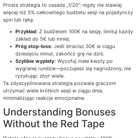
Prosta strategia to zasada „1/20”: nigdy nie stawiaj
więcej niż 5% całkowitego budżetu sesji na pojedynczy
spin lub rękę.
Przykład:
Z budżetem 100€ na sesję, limituj każdy
zakład do 5€ lub mniej.
Próg stop‑loss:
Jeśli stracisz 30€ w ciągu
dziesięciu minut, zakończ grę na dziś.
Szybkie wypłaty:
Wycofuj małe kwoty po
wygranej rundzie—poczujesz się nagrodzony, nie
ryzykując zbyt wiele.
Ta zdyscyplinowana strategia pozwala graczom
utrzymać wiele krótkich sesji w ciągu dnia,
minimalizując reakcje emocjonalne.
Understanding Bonuses
Without the Red Tape